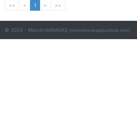
<<
<
1
>
>>
© 2024 - Mercin KARAKAŞ
(mercinkarakas@outlook.com)