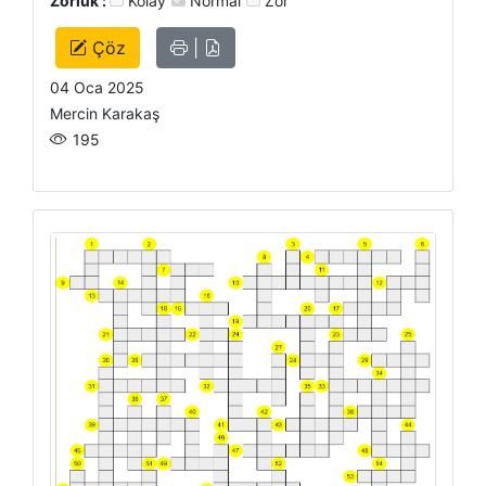
Zorluk :
Kolay
Normal
Zor
Çöz
|
04 Oca 2025
Mercin Karakaş
195