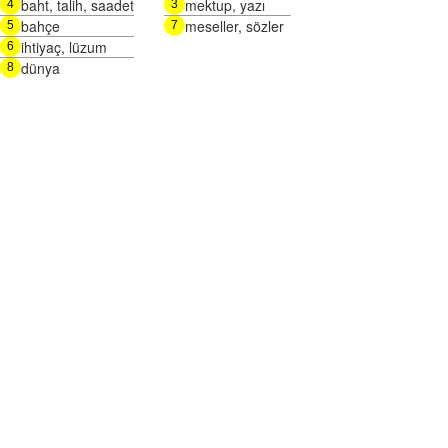
baht, talih, saadet
mektup, yazı
4
3
bahçe
meseller, sözler
5
7
ihtiyaç, lüzum
6
dünya
8