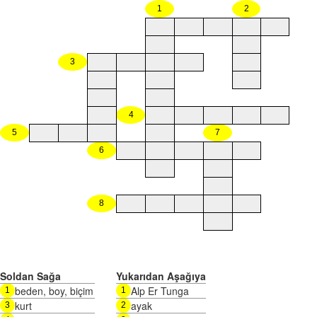
1
2
3
4
5
7
6
8
Soldan Sağa
Yukarıdan Aşağıya
beden, boy, biçim
Alp Er Tunga
1
1
kurt
ayak
3
2