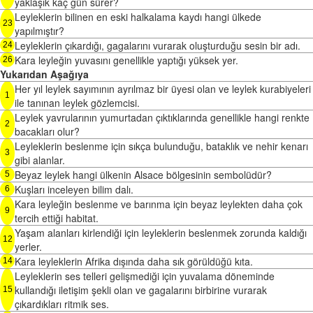
yaklaşık kaç gün sürer?
Leyleklerin bilinen en eski halkalama kaydı hangi ülkede
23
yapılmıştır?
Leyleklerin çıkardığı, gagalarını vurarak oluşturduğu sesin bir adı.
24
Kara leyleğin yuvasını genellikle yaptığı yüksek yer.
26
Yukarıdan Aşağıya
Her yıl leylek sayımının ayrılmaz bir üyesi olan ve leylek kurabiyeleri
1
ile tanınan leylek gözlemcisi.
Leylek yavrularının yumurtadan çıktıklarında genellikle hangi renkte
2
bacakları olur?
Leyleklerin beslenme için sıkça bulunduğu, bataklık ve nehir kenarı
3
gibi alanlar.
Beyaz leylek hangi ülkenin Alsace bölgesinin sembolüdür?
5
Kuşları inceleyen bilim dalı.
6
Kara leyleğin beslenme ve barınma için beyaz leylekten daha çok
9
tercih ettiği habitat.
Yaşam alanları kirlendiği için leyleklerin beslenmek zorunda kaldığı
12
yerler.
Kara leyleklerin Afrika dışında daha sık görüldüğü kıta.
14
Leyleklerin ses telleri gelişmediği için yuvalama döneminde
kullandığı iletişim şekli olan ve gagalarını birbirine vurarak
15
çıkardıkları ritmik ses.