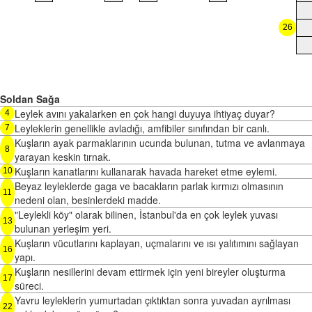
26
Soldan Sağa
Leylek avını yakalarken en çok hangi duyuya ihtiyaç duyar?
4
Leyleklerin genellikle avladığı, amfibiler sınıfından bir canlı.
7
Kuşların ayak parmaklarının ucunda bulunan, tutma ve avlanmaya
8
yarayan keskin tırnak.
Kuşların kanatlarını kullanarak havada hareket etme eylemi.
10
Beyaz leyleklerde gaga ve bacakların parlak kırmızı olmasının
11
nedeni olan, besinlerdeki madde.
"Leylekli köy" olarak bilinen, İstanbul'da en çok leylek yuvası
13
bulunan yerleşim yeri.
Kuşların vücutlarını kaplayan, uçmalarını ve ısı yalıtımını sağlayan
16
yapı.
Kuşların nesillerini devam ettirmek için yeni bireyler oluşturma
17
süreci.
Yavru leyleklerin yumurtadan çıktıktan sonra yuvadan ayrılması
22