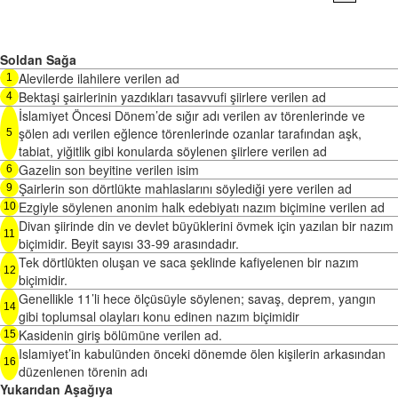
Soldan Sağa
Alevilerde ilahilere verilen ad
1
Bektaşi şairlerinin yazdıkları tasavvufi şiirlere verilen ad
4
İslamiyet Öncesi Dönem’de sığır adı verilen av törenlerinde ve
şölen adı verilen eğlence törenlerinde ozanlar tarafından aşk,
5
tabiat, yiğitlik gibi konularda söylenen şiirlere verilen ad
Gazelin son beyitine verilen isim
6
Şairlerin son dörtlükte mahlaslarını söylediği yere verilen ad
9
Ezgiyle söylenen anonim halk edebiyatı nazım biçimine verilen ad
10
Divan şiirinde din ve devlet büyüklerini övmek için yazılan bir nazım
11
biçimidir. Beyit sayısı 33-99 arasındadır.
Tek dörtlükten oluşan ve saca şeklinde kafiyelenen bir nazım
12
biçimidir.
Genellikle 11’li hece ölçüsüyle söylenen; savaş, deprem, yangın
14
gibi toplumsal olayları konu edinen nazım biçimidir
Kasidenin giriş bölümüne verilen ad.
15
Islamiyet’in kabulünden önceki dönemde ölen kişilerin arkasından
16
düzenlenen törenin adı
Yukarıdan Aşağıya