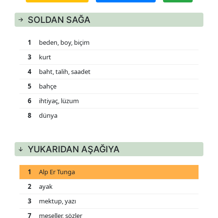
SOLDAN SAĞA
1
beden, boy, biçim
3
kurt
4
baht, talih, saadet
5
bahçe
6
ihtiyaç, lüzum
8
dünya
YUKARIDAN AŞAĞIYA
1
Alp Er Tunga
2
ayak
3
mektup, yazı
7
meseller, sözler