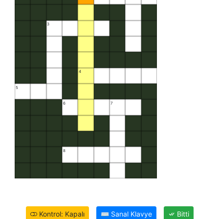
3
4
5
6
7
8
Kontrol: Kapalı
⌨
Sanal Klavye
Bitti