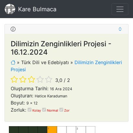
Kare Bulmaca
Dilimizin Zenginlikleri Projesi -
16.12.2024
»
Türk Dili ve Edebiyatı
»
Dilimizin Zenginlikleri
Projesi
3,0
/
2
Oluşturma Tarihi:
16 Ara 2024
Oluşturan:
Hatice Karaduman
Boyut:
9 x 12
Zorluk:
Kolay
Normal
Zor
1
2