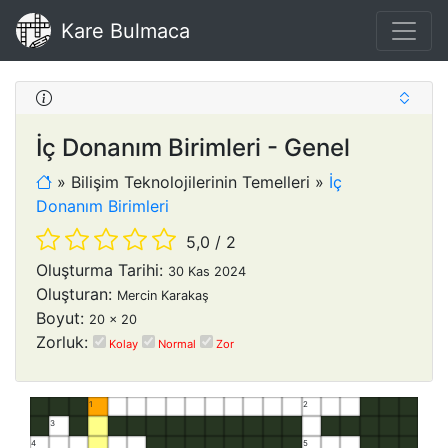
Kare Bulmaca
İç Donanım Birimleri - Genel
»
Bilişim Teknolojilerinin Temelleri
»
İç
Donanım Birimleri
5,0
/
2
Oluşturma Tarihi:
30 Kas 2024
Oluşturan:
Mercin Karakaş
Boyut:
20 x 20
Zorluk:
Kolay
Normal
Zor
1
2
3
4
5