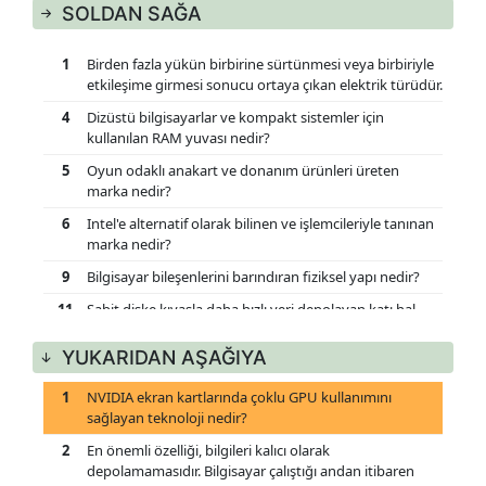
SOLDAN SAĞA
1
Birden fazla yükün birbirine sürtünmesi veya birbiriyle
etkileşime girmesi sonucu ortaya çıkan elektrik türüdür.
4
Dizüstü bilgisayarlar ve kompakt sistemler için
kullanılan RAM yuvası nedir?
5
Oyun odaklı anakart ve donanım ürünleri üreten
marka nedir?
6
Intel'e alternatif olarak bilinen ve işlemcileriyle tanınan
marka nedir?
9
Bilgisayar bileşenlerini barındıran fiziksel yapı nedir?
11
Sabit diske kıyasla daha hızlı veri depolayan katı hal
sürücüsü nedir?
YUKARIDAN AŞAĞIYA
12
Ekran kartının grafik belleği nedir?
13
Donanım birimlerinden ısı transferini artırmak için
1
NVIDIA ekran kartlarında çoklu GPU kullanımını
kullanılan ince malzeme nedir?
sağlayan teknoloji nedir?
17
Eski nesil bilgisayar bileşenleri için kullanılan genişleme
2
En önemli özelliği, bilgileri kalıcı olarak
yuvası nedir?
depolamamasıdır. Bilgisayar çalıştığı andan itibaren