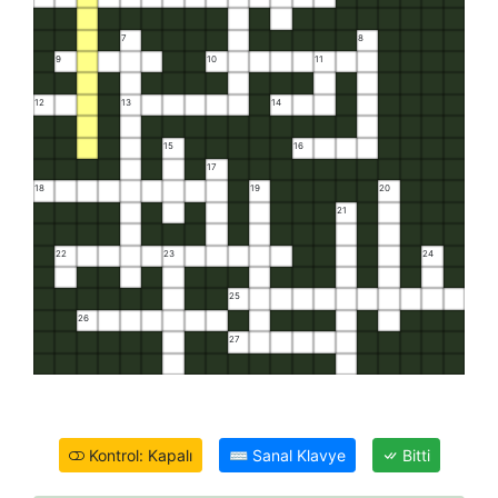
7
8
9
10
11
12
13
14
15
16
17
18
19
20
21
22
23
24
25
26
27
Kontrol: Kapalı
⌨
Sanal Klavye
Bitti