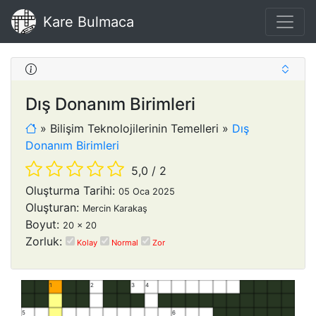
Kare Bulmaca
Dış Donanım Birimleri
»
Bilişim Teknolojilerinin Temelleri
»
Dış
Donanım Birimleri
5,0
/
2
Oluşturma Tarihi:
05 Oca 2025
Oluşturan:
Mercin Karakaş
Boyut:
20 x 20
Zorluk:
Kolay
Normal
Zor
1
2
3
4
5
6