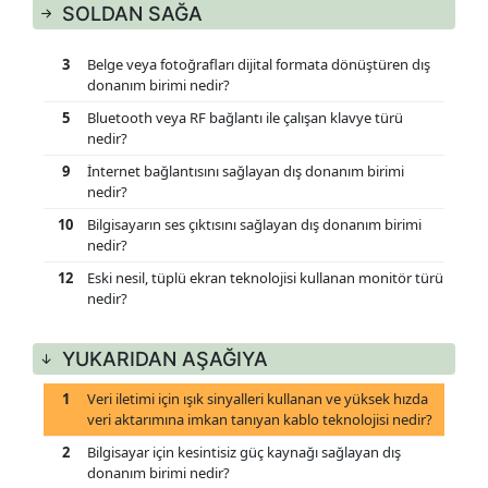
SOLDAN SAĞA
3
Belge veya fotoğrafları dijital formata dönüştüren dış
donanım birimi nedir?
5
Bluetooth veya RF bağlantı ile çalışan klavye türü
nedir?
9
İnternet bağlantısını sağlayan dış donanım birimi
nedir?
10
Bilgisayarın ses çıktısını sağlayan dış donanım birimi
nedir?
12
Eski nesil, tüplü ekran teknolojisi kullanan monitör türü
nedir?
13
Metin yazmak ve komut vermek için kullanılan dış
donanım birimi nedir?
YUKARIDAN AŞAĞIYA
14
Sıvı kristal ekran teknolojisi kullanan ince ve hafif
1
Veri iletimi için ışık sinyalleri kullanan ve yüksek hızda
monitör türü nedir?
veri aktarımına imkan tanıyan kablo teknolojisi nedir?
16
Bilgisayarda işaretleme ve tıklama işlemleri için
2
Bilgisayar için kesintisiz güç kaynağı sağlayan dış
kullanılan dış donanım birimi nedir?
donanım birimi nedir?